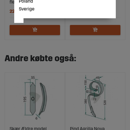
Poland
flere
Sverige
228 DKK
50 DKK
Andre købte også:
Skær Ældre model
Pind Agrilla Nova