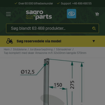
Over 60 000 tilfredse kunder
Support
+46 499 490 55
▼
Søg reservedele via model
Hem
Sliddelene
Jordbearbejdning
Såmaskiner
Tap komplett med skær Amazone m.fl. 32x10mm længde 570mm