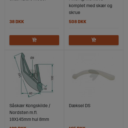
komplet med skær og
skrue
38 DKK
508 DKK
Såskær Kongskilde /
Dæksel DS
Nordsten m.fl.
18X145mm hul 8mm