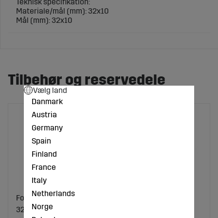
Teknisk specifikation:
Materiale/mål (mm): 32x10
Mål (mm): 32x10
Tilbehør og reservedele
Vælg land
Danmark
Austria
Germany
Spain
Finland
France
Italy
Netherlands
Forstærkningsfjeder,
Skær Amazone med
Norge
32x10mm Amazone med
flere. 130x33x5mm