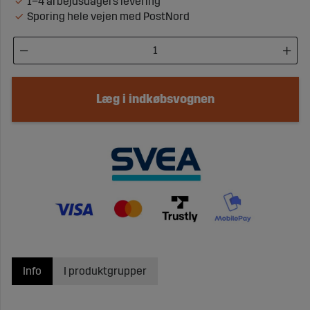
1–4 arbejdsdagers levering
Sporing hele vejen med PostNord
Læg i indkøbsvognen
Info
I produktgrupper