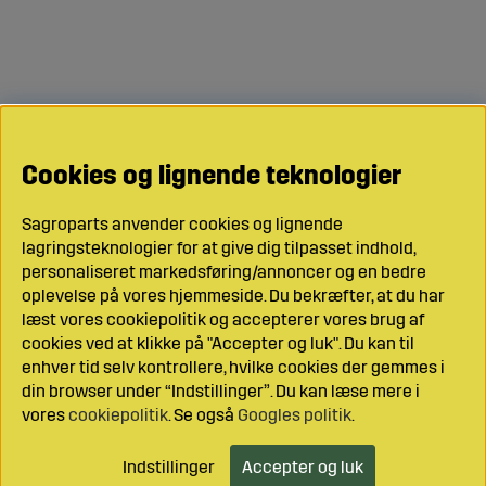
Cookies og lignende teknologier
Sagroparts anvender cookies og lignende
lagringsteknologier for at give dig tilpasset indhold,
personaliseret markedsføring/annoncer og en bedre
oplevelse på vores hjemmeside. Du bekræfter, at du har
læst vores cookiepolitik og accepterer vores brug af
cookies ved at klikke på "Accepter og luk". Du kan til
enhver tid selv kontrollere, hvilke cookies der gemmes i
din browser under “Indstillinger”. Du kan læse mere i
vores
cookiepolitik
. Se også
Googles politik
.
Indstillinger
Accepter og luk
Læg i indkøbsvognen