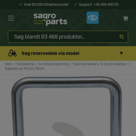
Over 60 000 tilfredse kunder
Support
+46 499 490 55
▼
Søg reservedele via model
Hem
Sliddelene
Jordbearbejdning
Tallerkenskharv & tandrulleharv
Bøjleskrue M12x1,75mm