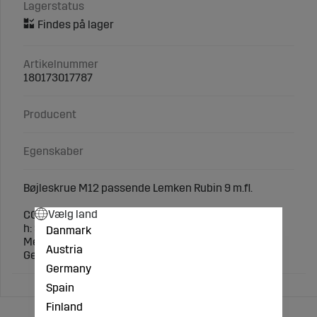
Lagerstatus
Artikelnummer
180173017787
Producent
Egenskaber
Bøjleskrue M12 passende Lemken Rubin 9 m.fl.
Vælg land
CC= 73mm
h: 95mm
Danmark
Mellemrum: 62mm
Austria
Gevind: 35mm
Germany
Spain
Finland