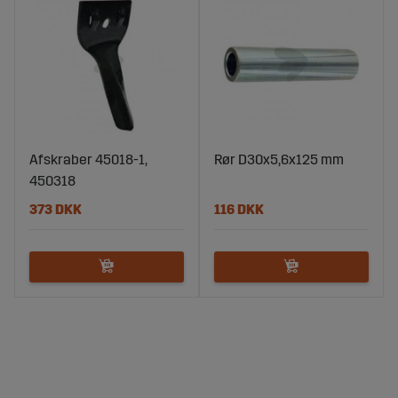
Afskraber 45018-1,
Rør D30x5,6x125 mm
450318
373 DKK
116 DKK