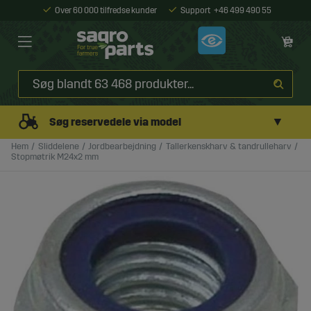
Over 60 000 tilfredse kunder
Support
+46 499 490 55
▼
Søg reservedele via model
Hem
Sliddelene
Jordbearbejdning
Tallerkenskharv & tandrulleharv
Stopmøtrik M24x2 mm