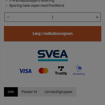
1–4 arbejdsdagers levering
Sporing hele vejen med PostNord
Læg i indkøbsvognen
Info
Passer til
I produktgrupper