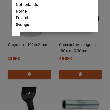
Netherlands
Norge
Poland
Sverige
Stopmøtrik M24x2 mm
Gummistav Længde =
190 mm, Ø 30 mm
13 DKK
49 DKK