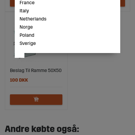
France
Italy
Netherlands
Norge
Poland
Sverige
Beslag Til Ramme 50X50
100 DKK
Andre købte også: