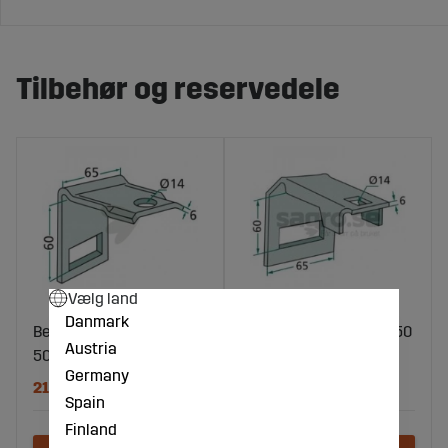
Tilbehør og reservedele
Vælg land
Danmark
Beslag 65X60 Til Ramme
Beslag Til Ramme 50X50
Austria
50X50
Ældre Model
Germany
215 DKK
105 DKK
Spain
Finland