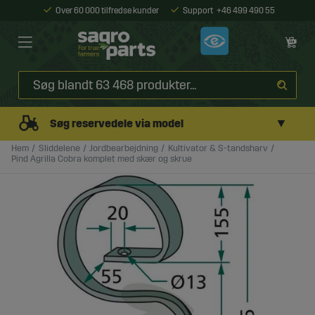
Over 60 000 tilfredse kunder
Support
+46 499 490 55
▼
Søg reservedele via model
Hem
Sliddelene
Jordbearbejdning
Kultivator & S-tandsharv
Pind Agrilla Cobra komplet med skær og skrue