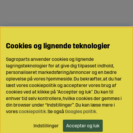
Cookies og lignende teknologier
Sagroparts anvender cookies og lignende
lagringsteknologier for at give dig tilpasset indhold,
personaliseret markedsføring/annoncer og en bedre
oplevelse på vores hjemmeside. Du bekræfter, at du har
læst vores cookiepolitik og accepterer vores brug af
cookies ved at klikke på "Accepter og luk". Du kan til
enhver tid selv kontrollere, hvilke cookies der gemmes i
din browser under “Indstillinger”. Du kan læse mere i
vores
cookiepolitik
. Se også
Googles politik
.
Indstillinger
Accepter og luk
Læg i indkøbsvognen