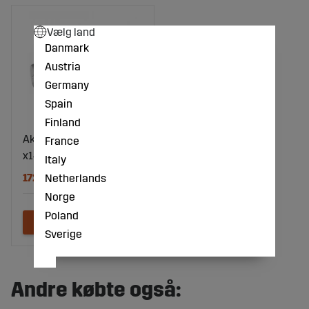
Vælg land
Danmark
Austria
Germany
Spain
Finland
Aksel venstre Ø65/50
France
x149, M36x1 L
Italy
1722 DKK
Netherlands
Norge
Poland
Sverige
Andre købte også: