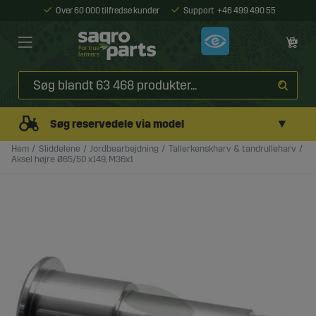
Over 60 000 tilfredse kunder
Support
+46 499 490 55
▼
Søg reservedele via model
Hem
Sliddelene
Jordbearbejdning
Tallerkenskharv & tandrulleharv
Aksel højre Ø65/50 x149, M36x1