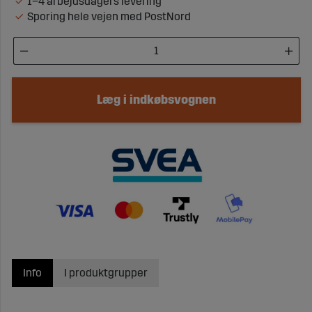
1–4 arbejdsdagers levering
Sporing hele vejen med PostNord
Læg i indkøbsvognen
Info
I produktgrupper