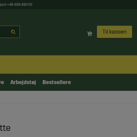
port +46 499 490 55
Til kassen
ve
Arbejdstøj
Bestsellere
tte