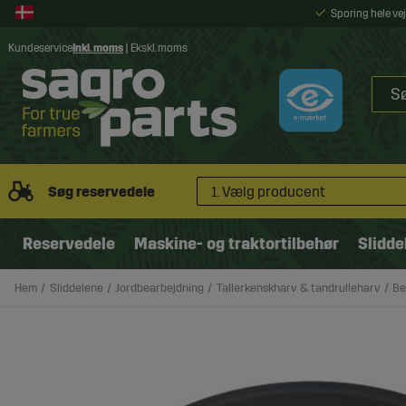
Sporing hele v
Kundeservice
Inkl. moms
|
Ekskl. moms
Søg reservedele
1. Vælg producent
Reservedele
Maskine- og traktortilbehør
Slidde
Hem
Sliddelene
Jordbearbejdning
Tallerkenskharv & tandrulleharv
Be