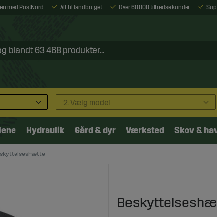
ejen med PostNord
Alt til landbruget
Over 60 000 tilfredse kunder
Sup
2. Vælg model
lene
Hydraulik
Gård & dyr
Værksted
Skov & ha
skyttelseshætte
Beskyttelseshæ