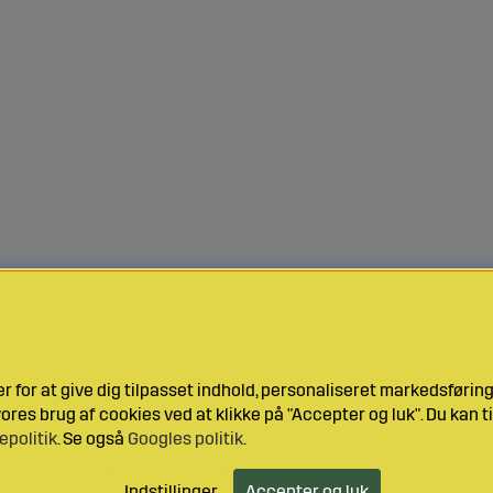
 for at give dig tilpasset indhold, personaliseret markedsføri
res brug af cookies ved at klikke på "Accepter og luk". Du kan ti
epolitik
. Se også
Googles politik
.
Indstillinger
Accepter og luk