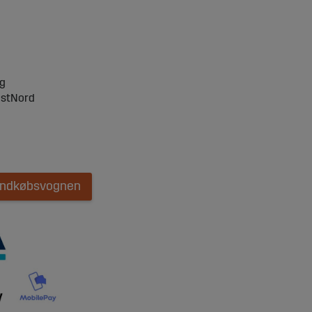
ng
ostNord
 indkøbsvognen