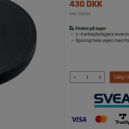
430
DKK
Inkl. moms
1–4 arbejdsdagers leveri
Sporing hele vejen med P
Læg i