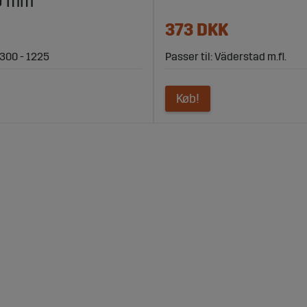
0 mm
373 DKK
 300 - 1225
Passer til: Väderstad m.fl.
Køb!