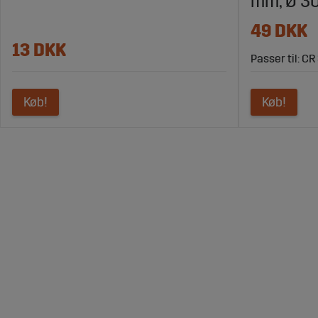
mm, Ø 3
49 DKK
13 DKK
Passer til: CR
Køb!
Køb!