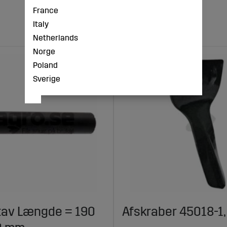
France
Italy
Netherlands
Norge
Poland
Sverige
av Længde = 190
Afskraber 45018-1