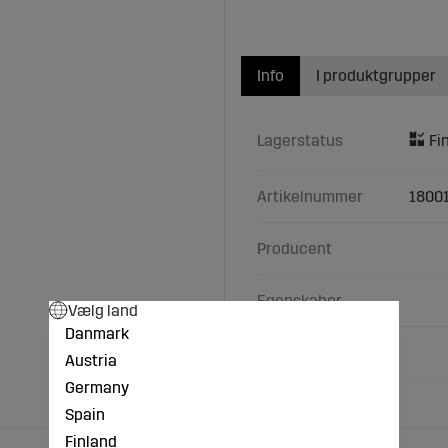
Info
I produktgrupper
Lagerstatus
Artikelnummer
1800
Producent
Egenskaber
Vælg land
Danmark
Beskyttelseshætte
Austria
Germany
Spain
Finland