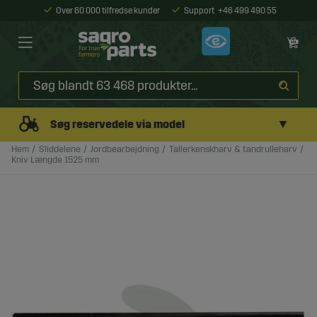
Over 60 000 tilfredse kunder
Support
+46 499 490 55
▼
Søg reservedele via model
Hem
Sliddelene
Jordbearbejdning
Tallerkenskharv & tandrulleharv
Kniv Længde 1525 mm