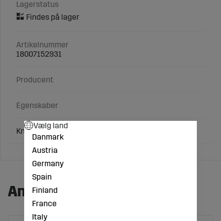
Lagerstatus
Artikelnummer
18007152931
Producent
Egenskaber
Vælg land
Kniv Længde 1525 mm
Danmark
Austria
Germany
Spain
Andre købte også:
Finland
France
Italy