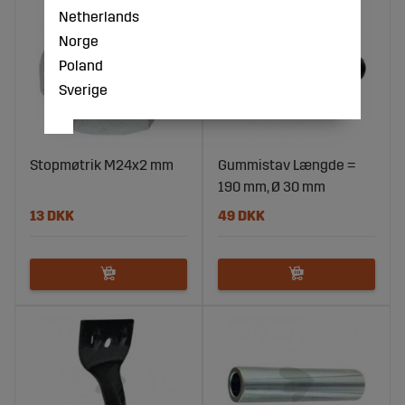
Netherlands
Norge
Poland
Sverige
Stopmøtrik M24x2 mm
Gummistav Længde =
190 mm, Ø 30 mm
13 DKK
49 DKK