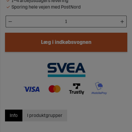
1–4 arbejdsdagers levering
Sporing hele vejen med PostNord
Læg i indkøbsvognen
Info
I produktgrupper