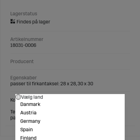
Lagerstatus
Artikelnummer
18031-0006
Producent
Egenskaber
passer til firkantaksel: 28 x 28, 30 x 30
Vælg land
Kompensationsskive til firkantaksel 28x28, 30x30
Danmark
Teknisk specifikation:
Austria
passer til firkantaksel: 28 x 28, 30 x 30
Germany
Spain
Finland