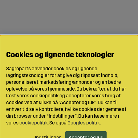
Cookies og lignende teknologier
Sagroparts anvender cookies og lignende
lagringsteknologier for at give dig tilpasset indhold,
personaliseret markedsføring/annoncer og en bedre
oplevelse på vores hjemmeside. Du bekræfter, at du har
læst vores cookiepolitik og accepterer vores brug af
cookies ved at klikke på "Accepter og luk". Du kan til
enhver tid selv kontrollere, hvilke cookies der gemmes i
din browser under “Indstillinger”. Du kan læse mere i
vores
cookiepolitik
. Se også
Googles politik
.
Indstillinger
Accepter og luk