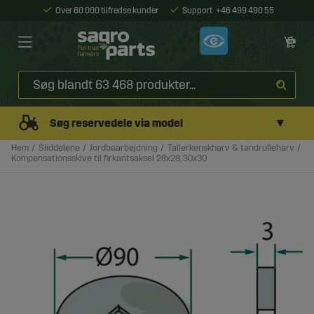
Over 60 000 tilfredse kunder
Support
+46 499 490 55
▼
Søg reservedele via model
Hem
Sliddelene
Jordbearbejdning
Tallerkenskharv & tandrulleharv
Kompensationsskive til firkantsaksel 28x28, 30x30