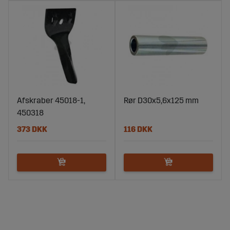
Afskraber 45018-1,
Rør D30x5,6x125 mm
450318
373 DKK
116 DKK