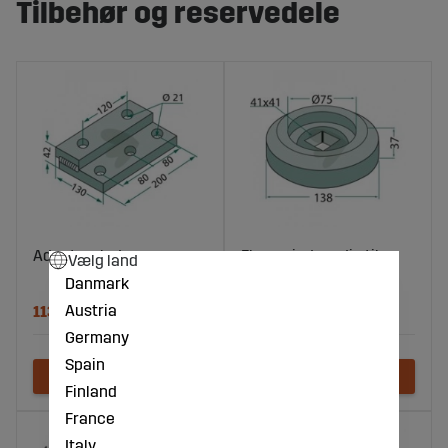
Tilbehør og reservedele
Adapterplade
Flange indvendig til
Vælg land
firkantaksel 40x40
Danmark
Austria
1132 DKK
842 DKK
Germany
Spain
Finland
France
Italy