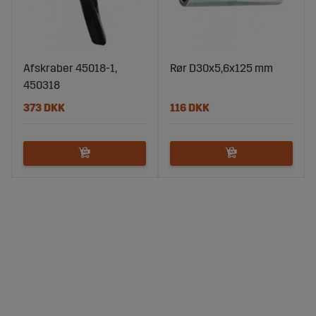
Afskraber 45018-1,
Rør D30x5,6x125 mm
450318
373 DKK
116 DKK