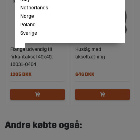
Netherlands
Norge
Poland
Sverige
Flange udvendig til
Huslåg med
firkantaksel 40x40,
akseltætning
18031-0404
1205 DKK
646 DKK
Andre købte også: