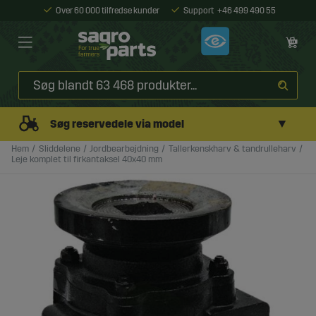
Over 60 000 tilfredse kunder
Support
+46 499 490 55
▼
Søg reservedele via model
Hem
Sliddelene
Jordbearbejdning
Tallerkenskharv & tandrulleharv
Leje komplet til firkantaksel 40x40 mm