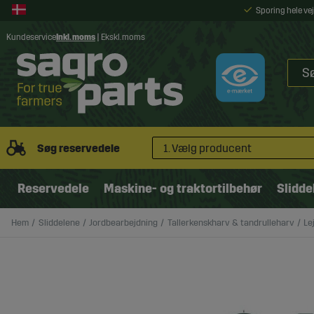
Sporing hele v
Kundeservice
Inkl. moms
|
Ekskl. moms
Søg reservedele
1. Vælg producent
Reservedele
Maskine- og traktortilbehør
Slidde
Hem
Sliddelene
Jordbearbejdning
Tallerkenskharv & tandrulleharv
Le