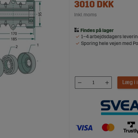
3010
DKK
Inkl. moms
1–4 arbejdsdagers leveri
Sporing hele vejen med P
Læg i