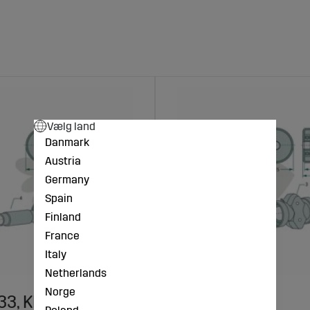
Vælg land
Danmark
Austria
Germany
Spain
Finland
France
Italy
Netherlands
Norge
33, KK121133
Sporkugleleje
Poland