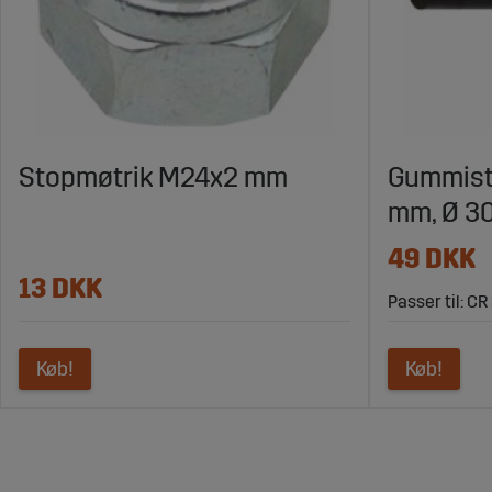
Stopmøtrik M24x2 mm
Gummist
mm, Ø 3
49 DKK
13 DKK
Passer til: CR
Køb!
Køb!