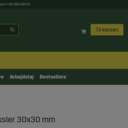
port +46 499 490 55
Til kassen
ve
Arbejdstøj
Bestsellere
saksler 30x30 mm