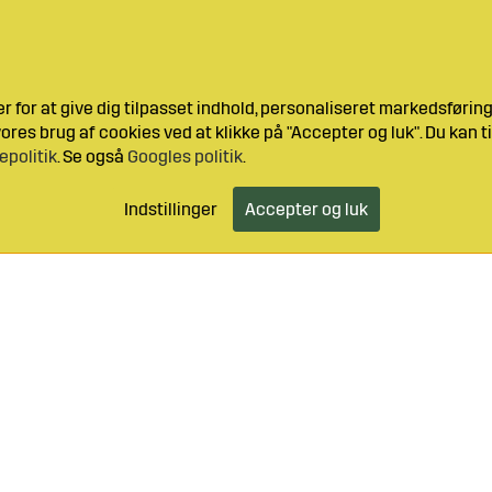
 for at give dig tilpasset indhold, personaliseret markedsføri
res brug af cookies ved at klikke på "Accepter og luk". Du kan ti
epolitik
. Se også
Googles politik
.
Indstillinger
Accepter og luk