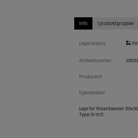
Info
I produktgrupper
Lagerstatus
Artikelnummer
1803
Producent
Egenskaber
Leje for firkantaksler 30x
Type IV m.fl.