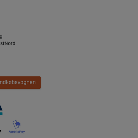
ng
ostNord
 indkøbsvognen