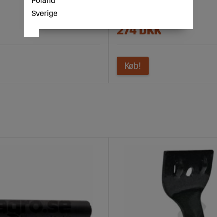
Sverige
274 DKK
Køb!