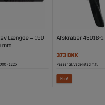
av Længde = 190
Afskraber 45018-1
0 mm
373 DKK
 300 - 1225
Passer til: Väderstad m.fl.
Køb!