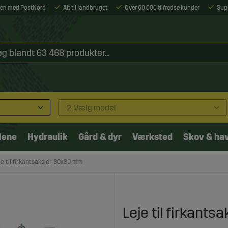
ejen med PostNord
Alt til landbruget
Over 60 000 tilfredse kunder
Sup
2. Vælg model
lene
Hydraulik
Gård & dyr
Værksted
Skov & ha
je til firkantsaksler 30x30 mm
Leje til firkant