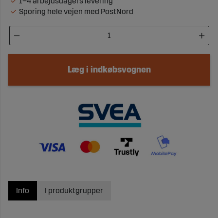
1–4 arbejdsdagers levering
Sporing hele vejen med PostNord
Læg i indkøbsvognen
Info
I produktgrupper