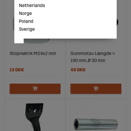
Netherlands
Norge
Poland
Sverige
Stopmøtrik M24x2 mm
Gummistav Længde =
190 mm, Ø 30 mm
13 DKK
49 DKK