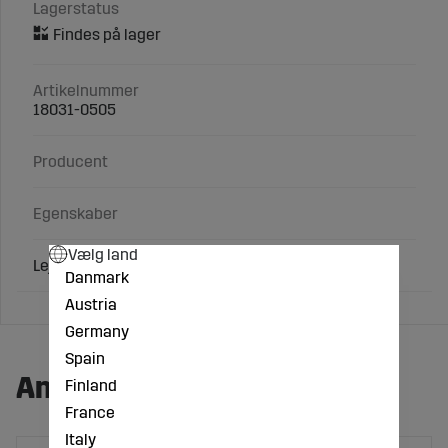
Lagerstatus
Artikelnummer
18031-0505
Producent
Egenskaber
Vælg land
Lejeflanger med aksel
Danmark
Austria
Germany
Spain
Andre købte også:
Finland
France
Italy