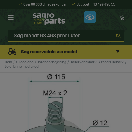
Over 60 000 tilfredse kunder
Support
+46 499 490 55
▼
Søg reservedele via model
Hem
Sliddelene
Jordbearbejdning
Tallerkenskharv & tandrulleharv
Lejeflange med aksel