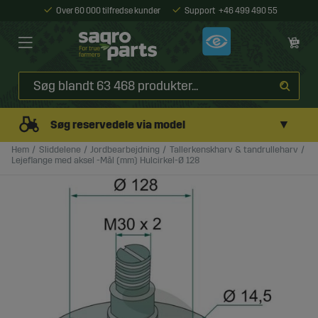
Over 60 000 tilfredse kunder
Support
+46 499 490 55
▼
Søg reservedele via model
Hem
Sliddelene
Jordbearbejdning
Tallerkenskharv & tandrulleharv
Lejeflange med aksel -Mål (mm) Hulcirkel-Ø 128