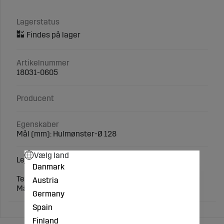
Lagerstatus
Artikelnummer
18031-0605
Producent
Egenskaber
Mål (mm): Hulmønster-Ø 128
Vælg land
Lejeflange med aksel
Danmark
Teknisk specifikation:
Austria
Mål (mm): Hulmønster-Ø 128
Germany
Spain
Finland