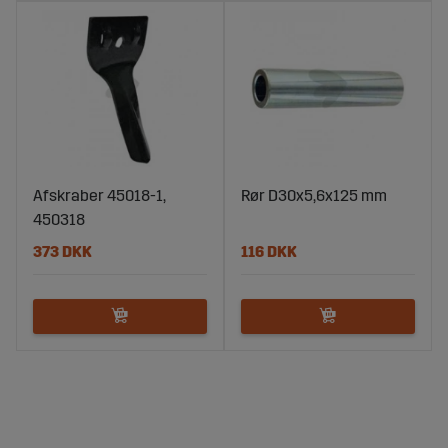
Afskraber 45018-1,
Rør D30x5,6x125 mm
450318
373 DKK
116 DKK