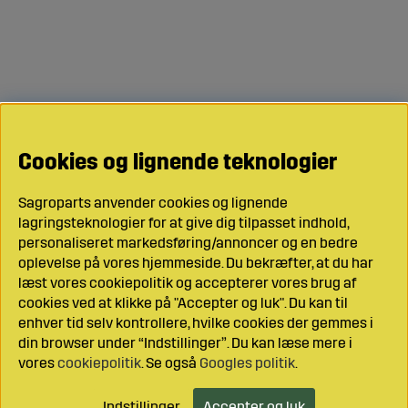
Cookies og lignende teknologier
Sagroparts anvender cookies og lignende
lagringsteknologier for at give dig tilpasset indhold,
personaliseret markedsføring/annoncer og en bedre
oplevelse på vores hjemmeside. Du bekræfter, at du har
læst vores cookiepolitik og accepterer vores brug af
cookies ved at klikke på "Accepter og luk". Du kan til
enhver tid selv kontrollere, hvilke cookies der gemmes i
din browser under “Indstillinger”. Du kan læse mere i
vores
cookiepolitik
. Se også
Googles politik
.
Indstillinger
Accepter og luk