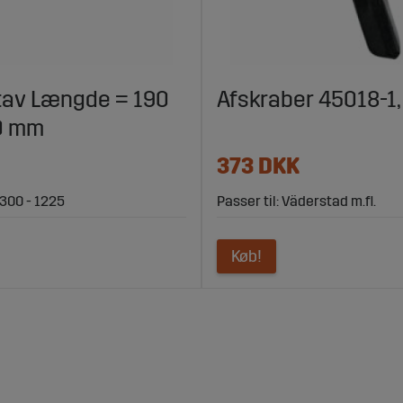
av Længde = 190
Afskraber 45018-1
0 mm
373 DKK
 300 - 1225
Passer til: Väderstad m.fl.
Køb!