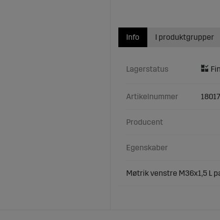
Info
I produktgrupper
Lagerstatus
Artikelnummer
1801
Producent
Egenskaber
Møtrik venstre M36x1,5 L p