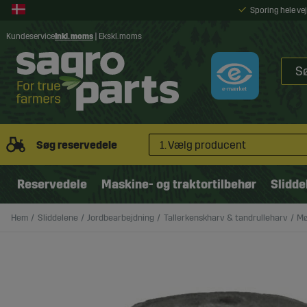
Sporing hele v
Kundeservice
Inkl. moms
|
Ekskl. moms
Søg reservedele
1. Vælg producent
Reservedele
Maskine- og traktortilbehør
Slidde
Hem
Sliddelene
Jordbearbejdning
Tallerkenskharv & tandrulleharv
Mø