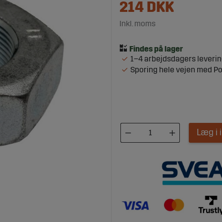
214
DKK
Inkl. moms
1–4 arbejdsdagers leveri
Sporing hele vejen med P
Læg i