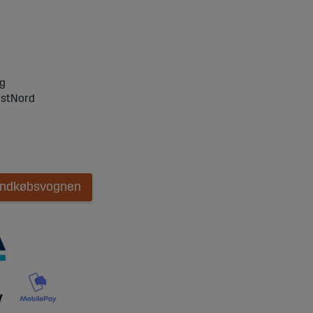
ng
ostNord
 indkøbsvognen