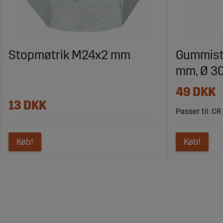
Stopmøtrik M24x2 mm
Gummist
mm, Ø 3
49 DKK
13 DKK
Passer til: CR
Køb!
Køb!