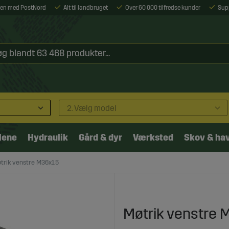
ejen med PostNord
Alt til landbruget
Over 60 000 tilfredse kunder
Sup
2. Vælg model
lene
Hydraulik
Gård & dyr
Værksted
Skov & ha
trik venstre M36x1,5
Møtrik venstre 