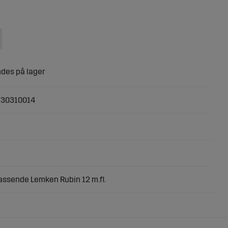
730310014
assende Lemken Rubin 12 m.fl.