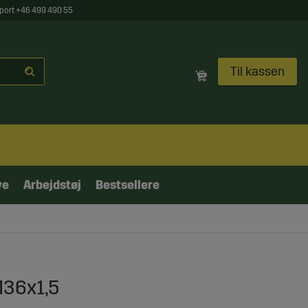
port +46 499 490 55
Til kassen
ve
Arbejdstøj
Bestsellere
M36x1,5