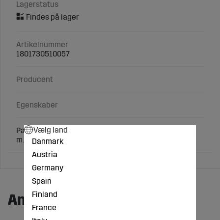
Lagerstatus
Artikelnummer
1801730510057
Producent
Egenskaber
Vælg land
Pas-skive Ø37x47x2 mm passende Lemken Rubin 12
m.fl.
Danmark
Austria
Germany
Spain
Finland
Andre købte også:
France