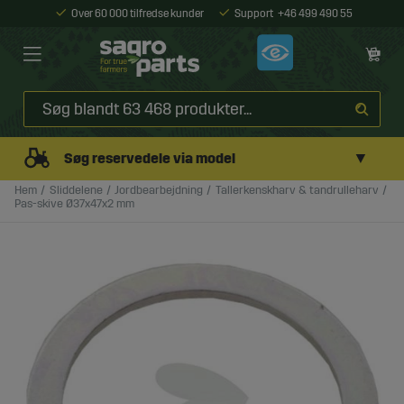
Over 60 000 tilfredse kunder
Support
+46 499 490 55
▼
Søg reservedele via model
Hem
Sliddelene
Jordbearbejdning
Tallerkenskharv & tandrulleharv
Pas-skive Ø37x47x2 mm