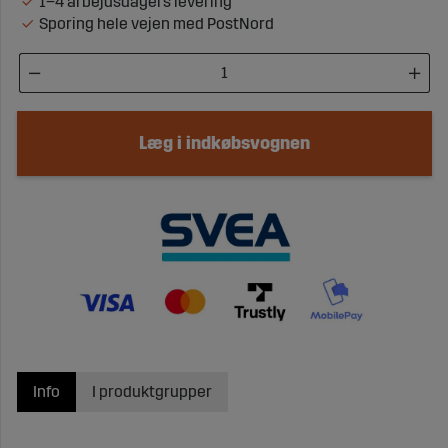
1–4 arbejdsdagers levering
Sporing hele vejen med PostNord
Læg i indkøbsvognen
Info
I produktgrupper