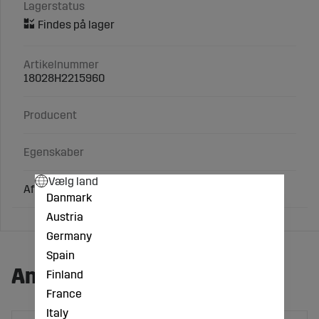
Lagerstatus
Artikelnummer
18028H2215960
Producent
Egenskaber
Vælg land
Afskraber passende Kuhn Optimer m.fl.
Danmark
Austria
Germany
Spain
Andre købte også:
Finland
France
Italy