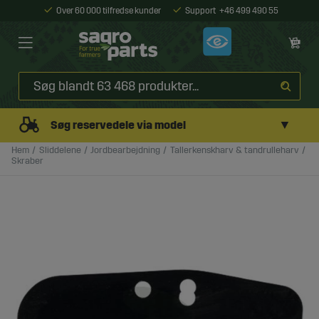
Over 60 000 tilfredse kunder
Support
+46 499 490 55
▼
Søg reservedele via model
Hem
Sliddelene
Jordbearbejdning
Tallerkenskharv & tandrulleharv
Skraber