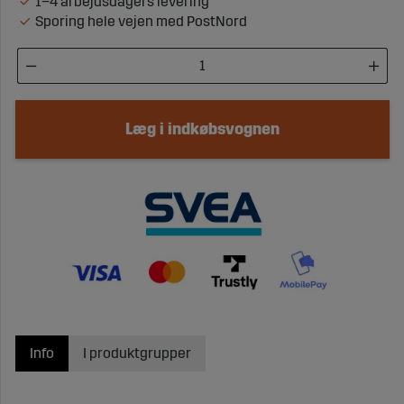
1–4 arbejdsdagers levering
Sporing hele vejen med PostNord
Læg i indkøbsvognen
Info
I produktgrupper