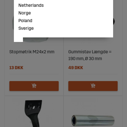
Netherlands
Norge
Poland
Sverige
Stopmøtrik M24x2 mm
Gummistav Længde =
190 mm, Ø 30 mm
13 DKK
49 DKK