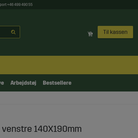
port +46 499 490 55
Til kassen
ve
Arbejdstøj
Bestsellere
og venstre 140X190mm