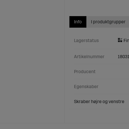
Info
I produktgrupper
Lagerstatus
Artikelnummer
1803
Producent
Egenskaber
Skraber højre og venstre