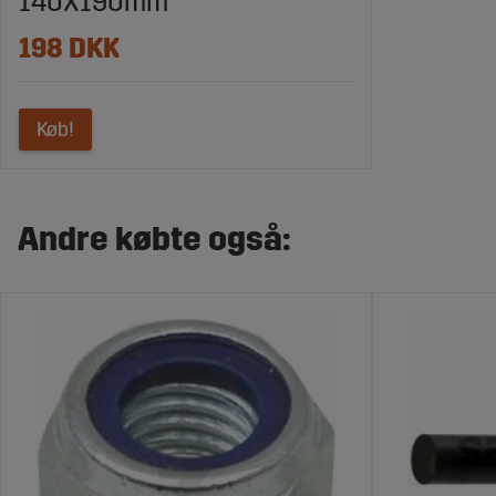
140X190mm
198 DKK
Køb!
Andre købte også: