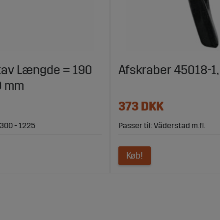
av Længde = 190
Afskraber 45018-1
0 mm
373 DKK
 300 - 1225
Passer til: Väderstad m.fl.
Køb!