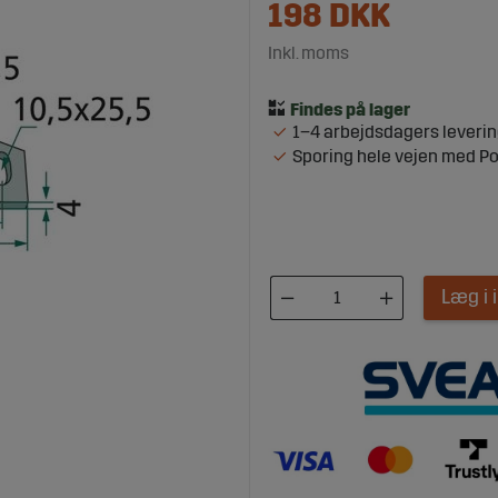
198
DKK
Inkl. moms
1–4 arbejdsdagers leveri
Sporing hele vejen med P
Læg i