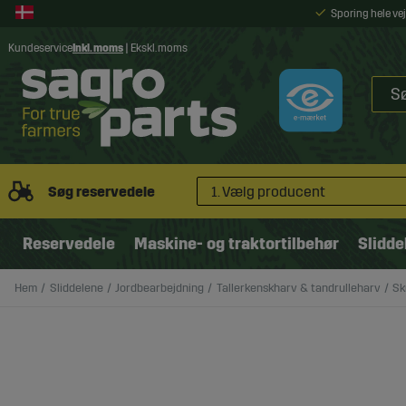
Sporing hele v
Kundeservice
Inkl. moms
|
Ekskl. moms
Søg reservedele
1. Vælg producent
Reservedele
Maskine- og traktortilbehør
Slidde
Hem
Sliddelene
Jordbearbejdning
Tallerkenskharv & tandrulleharv
Sk