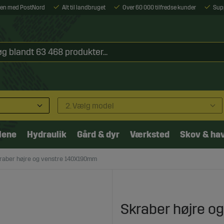
ejen med PostNord
Alt til landbruget
Over 60 000 tilfredse kunder
Sup
2. Vælg model
lene
Hydraulik
Gård & dyr
Værksted
Skov & ha
raber højre og venstre 140X190mm
Skraber højre 