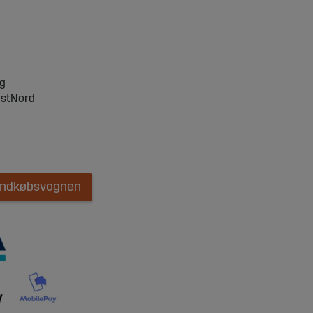
ng
ostNord
 indkøbsvognen