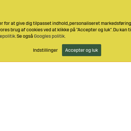
 for at give dig tilpasset indhold, personaliseret markedsføri
res brug af cookies ved at klikke på "Accepter og luk". Du kan ti
epolitik
. Se også
Googles politik
.
Indstillinger
Accepter og luk