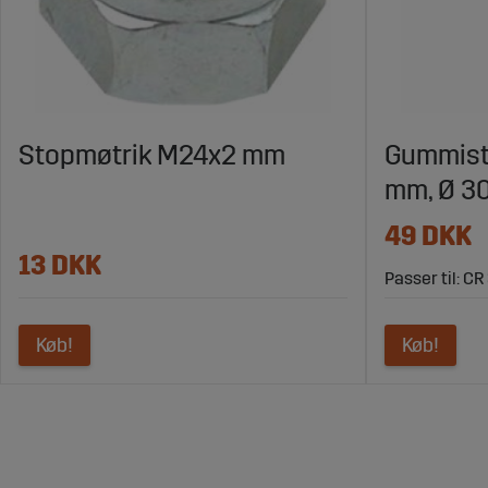
Stopmøtrik M24x2 mm
Gummist
mm, Ø 3
49 DKK
13 DKK
Passer til: CR
Køb!
Køb!