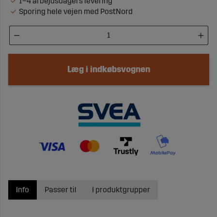
1–4 arbejdsdagers levering
Sporing hele vejen med PostNord
Læg i indkøbsvognen
Info
Passer til
I produktgrupper