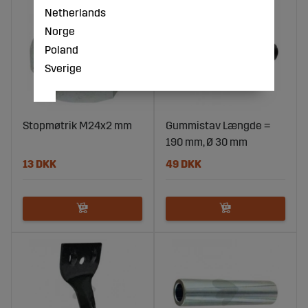
Netherlands
Norge
Poland
Sverige
Stopmøtrik M24x2 mm
Gummistav Længde =
190 mm, Ø 30 mm
13 DKK
49 DKK