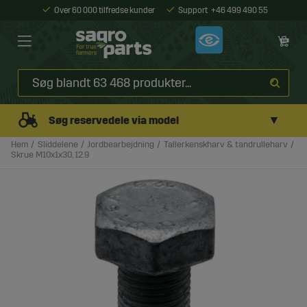
Over 60 000 tilfredse kunder
Support
+46 499 490 55
▼
Søg reservedele via model
Hem
Sliddelene
Jordbearbejdning
Tallerkenskharv & tandrulleharv
Skrue M10x1x30, 12.9