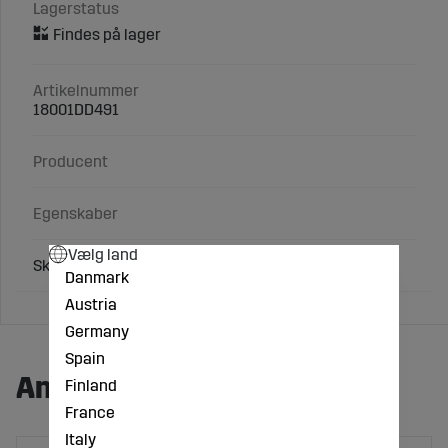
Lagerstatus
Artikelnummer
18001DD491
Producent
Egenskaber
Vælg land
Skrue M10x1x30, 12.9
Danmark
Austria
Germany
Spain
Andre købte også:
Finland
France
Italy