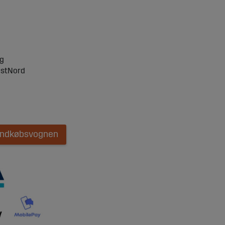
ng
ostNord
 indkøbsvognen