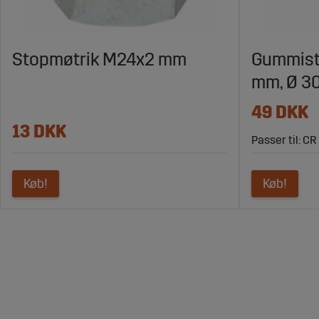
Stopmøtrik M24x2 mm
Gummist
mm, Ø 3
49 DKK
13 DKK
Passer til: CR
Køb!
Køb!