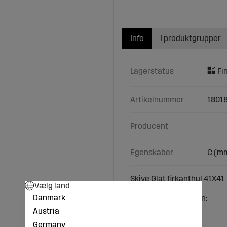
Info
I produktgrupper
Lagerstatus
Artikelnummer
1801
Producent
Egenskaber
C (mm
Skive Glat firkanthul 41X41
Vælg land
Danmark
Teknisk specifikation:
C (mm): 41
Austria
D (mm): 610
Germany
S (mm): 6