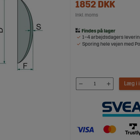
1852
DKK
Inkl. moms
1–4 arbejdsdagers leveri
Sporing hele vejen med P
Læg i