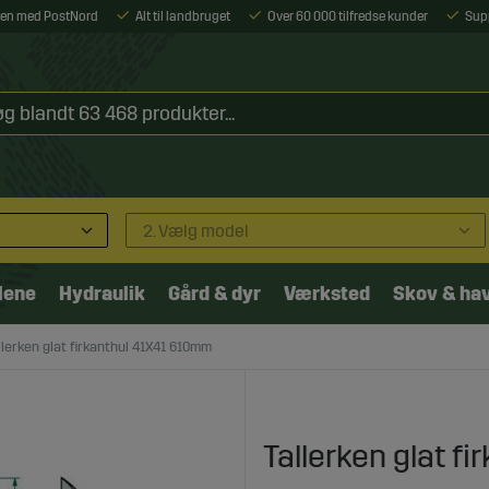
ejen med PostNord
Alt til landbruget
Over 60 000 tilfredse kunder
Sup
2. Vælg model
lene
Hydraulik
Gård & dyr
Værksted
Skov & ha
llerken glat firkanthul 41X41 610mm
Tallerken glat f