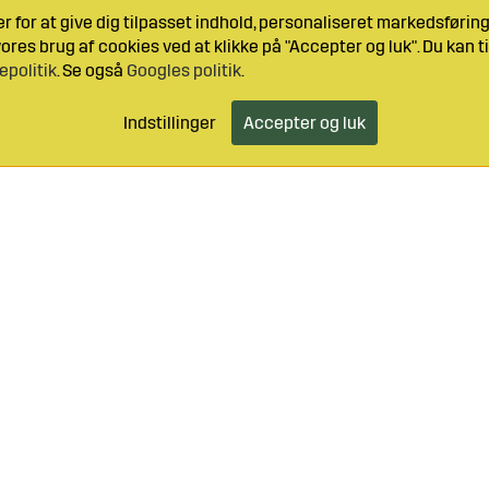
 for at give dig tilpasset indhold, personaliseret markedsføri
res brug af cookies ved at klikke på "Accepter og luk". Du kan ti
epolitik
. Se også
Googles politik
.
Indstillinger
Accepter og luk