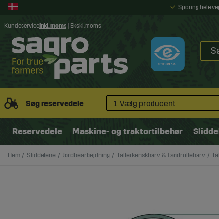
Sporing hele v
Kundeservice
Inkl. moms
|
Ekskl. moms
Søg reservedele
1. Vælg producent
Reservedele
Maskine- og traktortilbehør
Slidde
Hem
Sliddelene
Jordbearbejdning
Tallerkenskharv & tandrulleharv
Ta