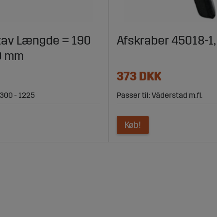
av Længde = 190
Afskraber 45018-1
0 mm
373 DKK
 300 - 1225
Passer til: Väderstad m.fl.
Køb!