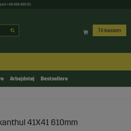
port +46 499 490 55
Til kassen
ve
Arbejdstøj
Bestsellere
irkanthul 41X41 610mm