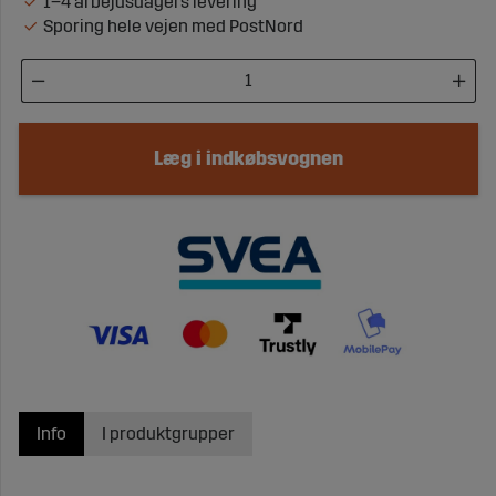
1–4 arbejdsdagers levering
Sporing hele vejen med PostNord
Læg i indkøbsvognen
Info
I produktgrupper