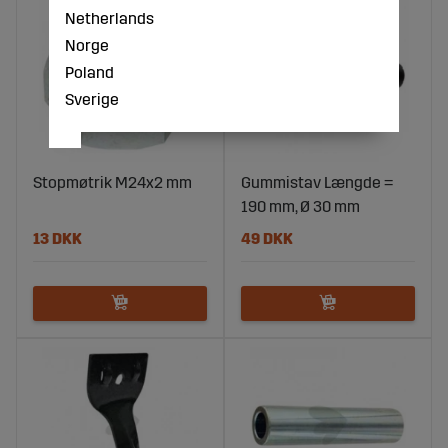
Netherlands
Norge
Poland
Sverige
Stopmøtrik M24x2 mm
Gummistav Længde =
190 mm, Ø 30 mm
13 DKK
49 DKK