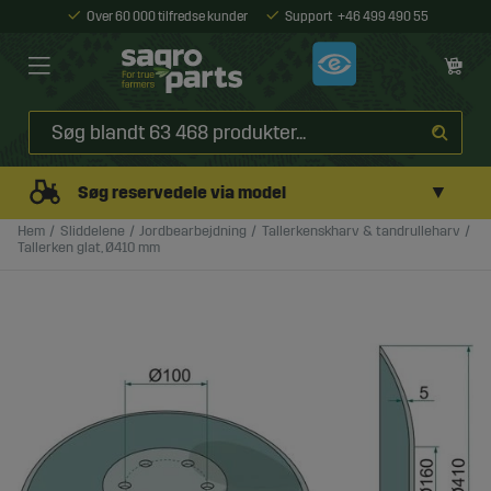
Over 60 000 tilfredse kunder
Support
+46 499 490 55
▼
Søg reservedele via model
Hem
Sliddelene
Jordbearbejdning
Tallerkenskharv & tandrulleharv
Tallerken glat, Ø410 mm