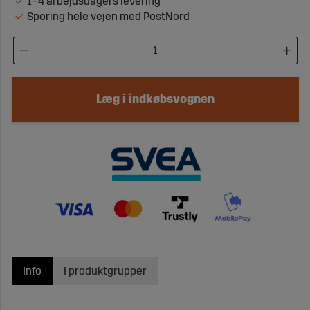
1–4 arbejdsdagers levering
Sporing hele vejen med PostNord
Læg i indkøbsvognen
Info
I produktgrupper