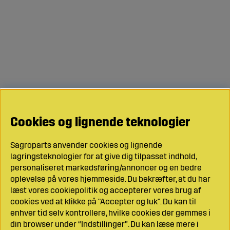
Cookies og lignende teknologier
Sagroparts anvender cookies og lignende
lagringsteknologier for at give dig tilpasset indhold,
personaliseret markedsføring/annoncer og en bedre
oplevelse på vores hjemmeside. Du bekræfter, at du har
læst vores cookiepolitik og accepterer vores brug af
cookies ved at klikke på "Accepter og luk". Du kan til
enhver tid selv kontrollere, hvilke cookies der gemmes i
din browser under “Indstillinger”. Du kan læse mere i