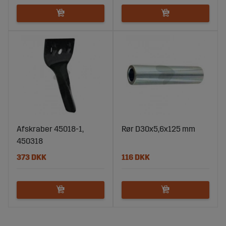
Afskraber 45018-1,
Rør D30x5,6x125 mm
450318
373 DKK
116 DKK