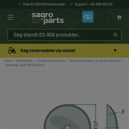
Over 60 000 tilfredse kunder
Support
+46 499 490 55
▼
Søg reservedele via model
Hem
Sliddelene
Jordbearbejdning
Tallerkenskharv & tandrulleharv
Tallerken glat Ø610x5mm