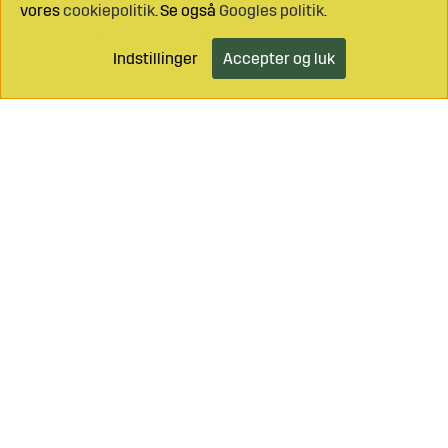
vores
cookiepolitik
. Se også
Googles politik
.
Indstillinger
Accepter og luk
Læg i indkøbsvognen
Ring til os på
+46 499 490 55
Mail os på
info@sagroparts.dk