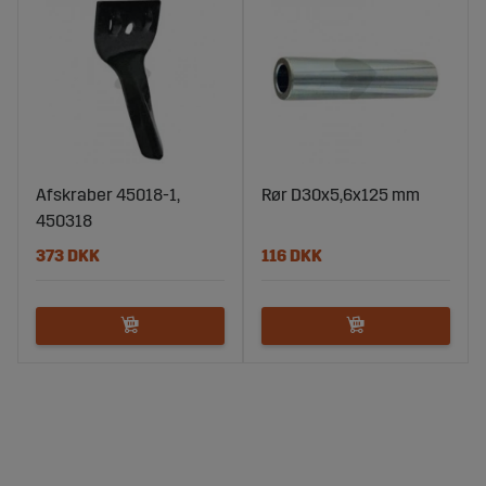
Afskraber 45018-1,
Rør D30x5,6x125 mm
450318
373 DKK
116 DKK