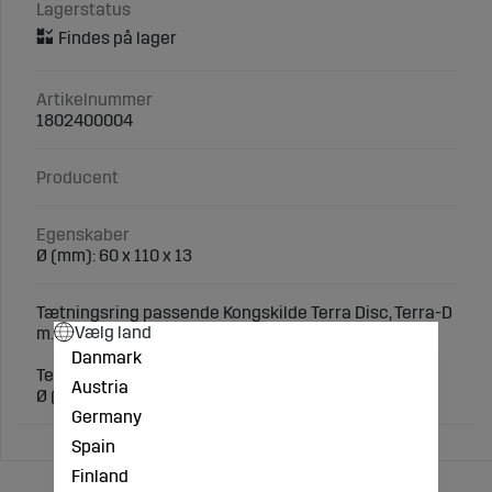
Lagerstatus
Artikelnummer
1802400004
Producent
Egenskaber
Ø (mm): 60 x 110 x 13
Tætningsring passende Kongskilde Terra Disc, Terra-D
Vælg land
m.fl.
Danmark
Teknisk specifikation:
Austria
Ø (mm): 60 x 110 x 13
Germany
Spain
Finland