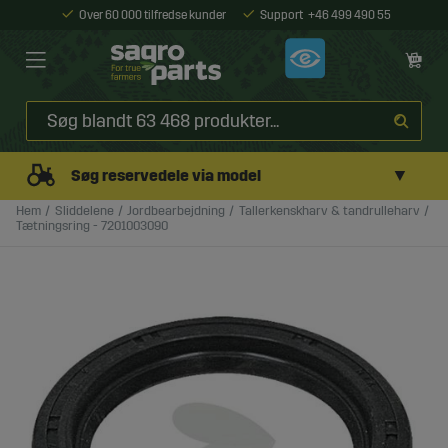
Over 60 000 tilfredse kunder
Support
+46 499 490 55
▼
Søg reservedele via model
Hem
Sliddelene
Jordbearbejdning
Tallerkenskharv & tandrulleharv
Tætningsring - 7201003090