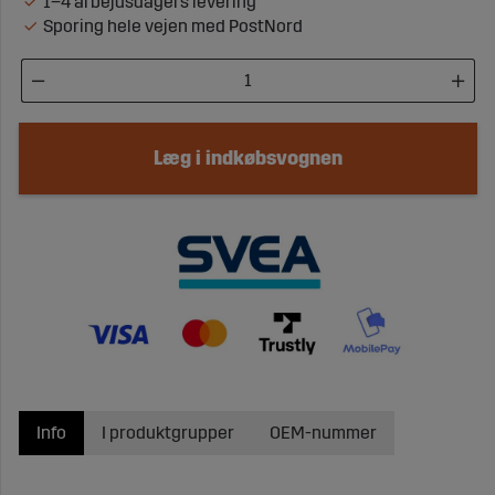
1–4 arbejdsdagers levering
Sporing hele vejen med PostNord
Læg i indkøbsvognen
Info
I produktgrupper
OEM-nummer