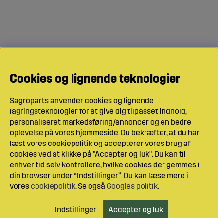
Cookies og lignende teknologier
Sagroparts anvender cookies og lignende
lagringsteknologier for at give dig tilpasset indhold,
personaliseret markedsføring/annoncer og en bedre
oplevelse på vores hjemmeside. Du bekræfter, at du har
læst vores cookiepolitik og accepterer vores brug af
cookies ved at klikke på "Accepter og luk". Du kan til
enhver tid selv kontrollere, hvilke cookies der gemmes i
din browser under “Indstillinger”. Du kan læse mere i
vores
cookiepolitik
. Se også
Googles politik
.
Indstillinger
Accepter og luk
Læg i indkøbsvognen