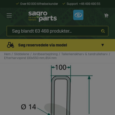
Over 60 000 tilfredse kunder
Support
+46 499 490 55
▼
Søg reservedele via model
Hem
Sliddelene
Jordbearbejdning
Tallerkenskharv & tandrulleharv
Efterharvspind 100x550 mm, Ø14 mm