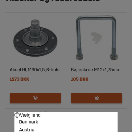
Aksel HI, M30x1,5, 6-huls
Bøjleskrue M12x1,75mm
1273 DKK
105 DKK
Vælg land
Danmark
Austria