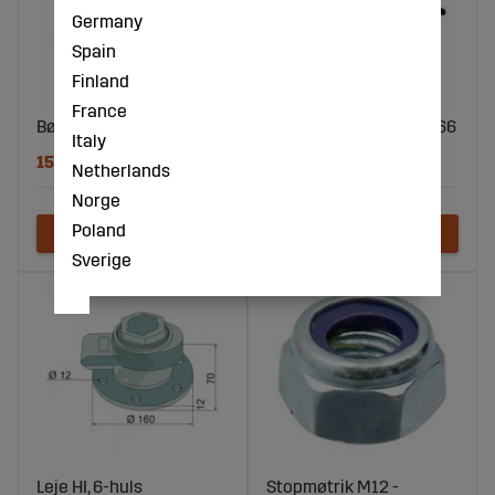
Germany
Spain
Finland
France
Bøjleskrue M16x135 mm
Klemmeplade - 4594566
Italy
159 DKK
146 DKK
Netherlands
Norge
Poland
Sverige
Leje HI, 6-huls
Stopmøtrik M12 -