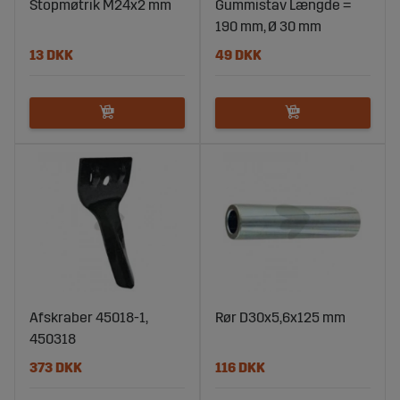
Stopmøtrik M24x2 mm
Gummistav Længde =
190 mm, Ø 30 mm
13 DKK
49 DKK
Afskraber 45018-1,
Rør D30x5,6x125 mm
450318
373 DKK
116 DKK